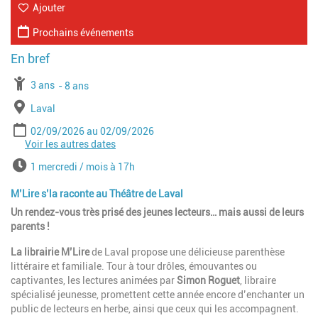
Ajouter
Prochains événements
À partir de
3 ans
Jusqu'à l'age de
8 ans
Lieu
Laval
Période
Date de début
Date de fin
02/09/2026
02/09/2026
Voir les autres dates
Date de début
Date de fin
07/10/2026
07/10/2026
Date de début
Date de fin
09/12/2026
09/12/2026
Horaires
1 mercredi / mois à 17h
Date de début
Date de fin
06/01/2027
06/01/2027
Date de début
Date de fin
10/02/2027
10/02/2027
M’Lire s’la raconte au Théâtre de Laval
Date de début
Date de fin
10/03/2027
10/03/2027
Un rendez-vous très prisé des jeunes lecteurs… mais aussi de leurs
Date de début
Date de fin
05/05/2027
05/05/2027
parents !
Date de début
Date de fin
02/06/2027
02/06/2027
La librairie M’Lire
de Laval propose une délicieuse parenthèse
littéraire et familiale. Tour à tour drôles, émouvantes ou
captivantes, les lectures animées par
Simon Roguet
, libraire
spécialisé jeunesse, promettent cette année encore d’enchanter un
public de lecteurs en herbe, ainsi que ceux qui les accompagnent.