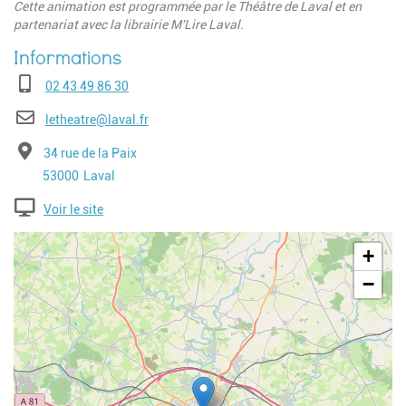
Cette animation est programmée par le Théâtre de Laval et en
partenariat avec la librairie M'Lire Laval.
Téléphone
02 43 49 86 30
E-mail
letheatre@laval.fr
Adresse
34 rue de la Paix
Code postal
Ville
53000
Laval
Voir le site
Geolocalisation
+
−