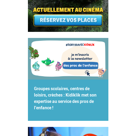
Groupes scolaires, centres de
loisirs, crèches : Kidiklik met son
expertise au service des pros de
l'enfance !