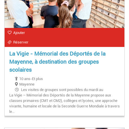
Ajouter
Réserver
La Vigie - Mémorial des Déportés de la
Mayenne, à destination des groupes
scolaires
10 ans-Et plus
Mayenne
Les visites de groupes sont possibles du mardi au
La Vigie – Mémorial des Déportés de la Mayenne propose aux
vendredi de 9h à 12h et de 14h à 17h. Pour bénéficier d’un
classes primaires (CM1 et CM2), collèges et lycées, une approche
accueil privilégié, il est préférable de programmer la visite le
vivante, humaine et locale de la Seconde Guerre Mondiale à travers
matin, entre 9h et 12h.
le…