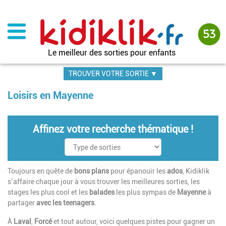
Aller
au
contenu
principal
Le meilleur des sorties pour enfants
TROUVER VOTRE SORTIE ▼
Loisirs en Mayenne
Affinez votre recherche thématique !
Toujours en quête de
bons plans
pour épanouir les
ados
, Kidiklik
s’affaire chaque jour à vous trouver les meilleures sorties, les
stages les plus cool et les
balades
les plus sympas de
Mayenne
à
partager
avec les teenagers
.
À
Laval
,
Forcé
et tout autour, voici quelques pistes pour gagner un