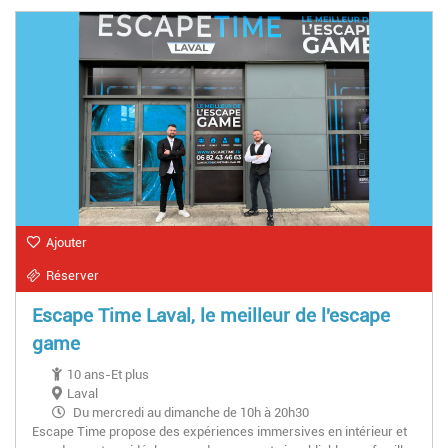
Ajouter
Réserver
Escape Time Laval, le meilleur de l'escape
game
10 ans-Et plus
Laval
Du mercredi au dimanche de 10h à 20h30
Escape Time propose des expériences immersives en intérieur et