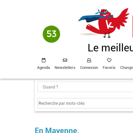
Aller
au
contenu
principal
Le meille
Agenda
Newsletters
Connexion
Favoris
Change
En Mayenne,