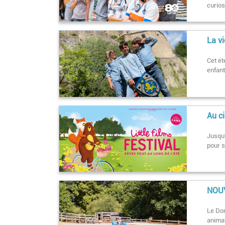
curios
La vi
Cet ét
enfant
Au ci
Jusqu'
pour 
NOUV
Le Dom
animat