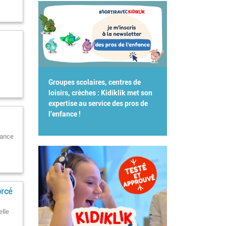
Groupes scolaires, centres de
loisirs, crèches : Kidiklik met son
expertise au service des pros de
l'enfance !
rance
orcé
elle