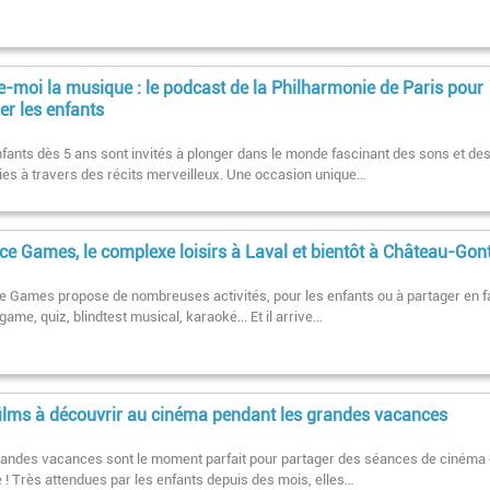
e-moi la musique : le podcast de la Philharmonie de Paris pour
ler les enfants
fants dès 5 ans sont invités à plonger dans le monde fascinant des sons et de
es à travers des récits merveilleux. Une occasion unique…
e Games, le complexe loisirs à Laval et bientôt à Château-Gonti
 Games propose de nombreuses activités, pour les enfants ou à partager en f
rgame, quiz, blindtest musical, karaoké... Et il arrive…
films à découvrir au cinéma pendant les grandes vacances
randes vacances sont le moment parfait pour partager des séances de cinéma
e ! Très attendues par les enfants depuis des mois, elles…