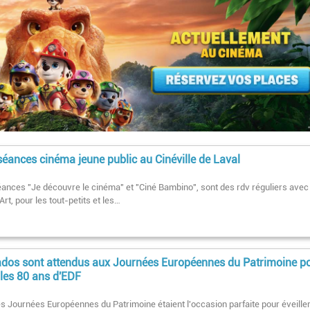
séances cinéma jeune public au Cinéville de Laval
ances "Je découvre le cinéma" et "Ciné Bambino", sont des rdv réguliers avec 
rt, pour les tout-petits et les…
ados sont attendus aux Journées Européennes du Patrimoine p
 les 80 ans d'EDF
les Journées Européennes du Patrimoine étaient l'occasion parfaite pour éveiller