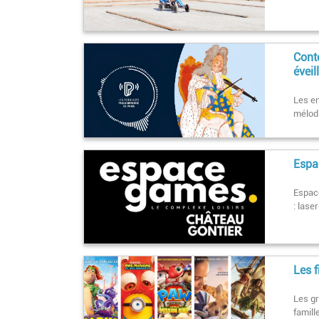
Cont
éveil
Les en
mélodi
Espac
Espace
: lase
Les 
Les g
famill