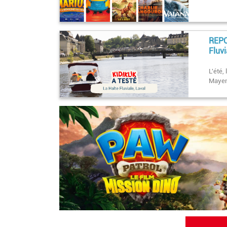
REPO
Fluvi
L'été,
Mayenn