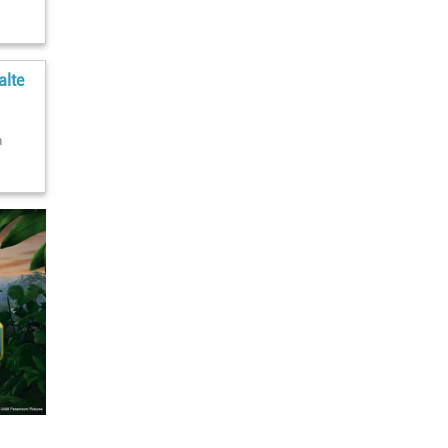
alte
n