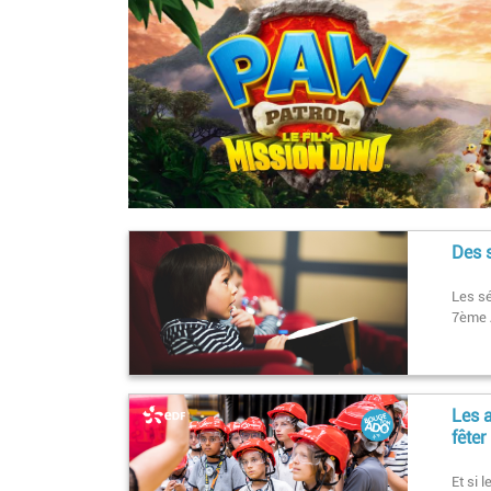
Des 
Les sé
7ème A
Les 
fêter
Et si 