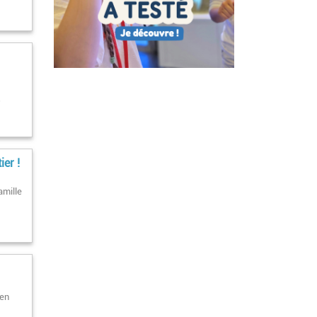
s
er !
amille
 en