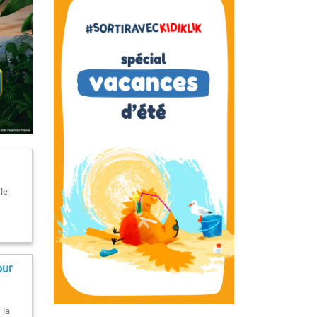
le
our
 la