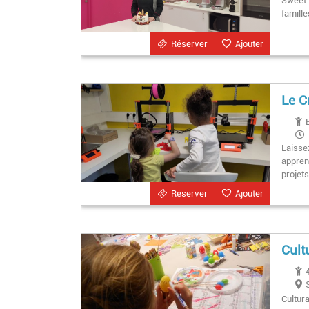
Sweet D
famille
Réserver
Ajouter
Le C
Laisse
pen
appren
projets
Réserver
Ajouter
Cult
Cultur