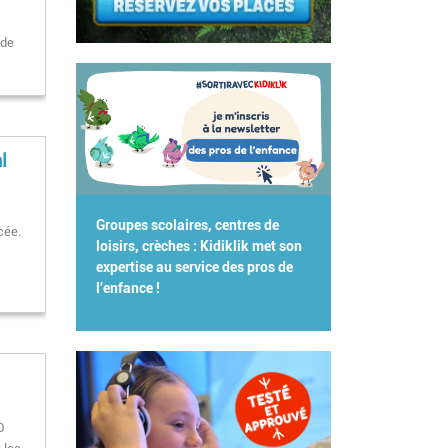
 de
l
Groupes scolaires, centres de
cée.
loisirs, crèches : Kidiklik met son
expertise au service des pros de
l'enfance !
0