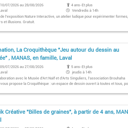
10/07/2026 au 28/08/2026
4 ans-Et plus
Laval
Vendredis à 14h
de l'exposition Nature Interactive, un atelier ludique pour expérimenter formes
s et illusions. Gratuit.
ation, La Croquithèque "Jeu autour du dessin au
e" , MANAS, en famille, Laval
09/07/2026 au 27/08/2026
5 ans-Et plus
Laval
jeudis à 14h
aboration avec le Musée d'Art Naïf et d'Arts Singuliers, l’association Brouhaha
f vous propose la Croquithèque : un espace de dessin ouvert à toutes et tous, p
ik Créative "Billes de graines", à partir de 4 ans, MA
l