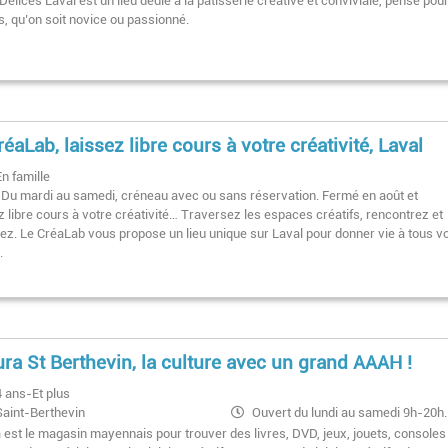
élices Laval est un lieu dédié à la pâtisserie créative et conviviale, pensé pour
s, qu’on soit novice ou passionné.
réaLab, laissez libre cours à votre créativité, Laval
En famille
Du mardi au samedi, créneau avec ou sans réservation. Fermé en août et
z libre cours à votre créativité… Traversez les espaces créatifs, rencontrez et
dant les vacances de Noël
ez. Le CréaLab vous propose un lieu unique sur Laval pour donner vie à tous v
.
ura St Berthevin, la culture avec un grand AAAH !
4 ans-Et plus
Saint-Berthevin
Ouvert du lundi au samedi 9h-20h.
a est le magasin mayennais pour trouver des livres, DVD, jeux, jouets, consoles