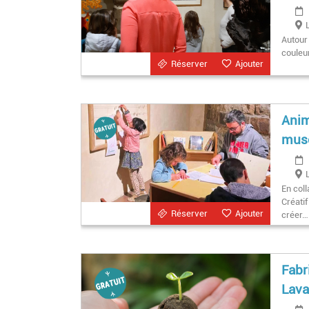
Autour 
couleur
Réserver
Ajouter
Anim
musé
En coll
Créati
Réserver
Ajouter
créer…
Fabr
Lava