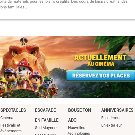
orte de matériels pour les loisirs créatifs. Des cours de loisirs créatifs, des
ions familiales…
Pagination
SPECTACLES
ESCAPADE
BOUGE TON
ANNIVERSAIRES
Cinéma
En intérieur
EN FAMILLE
ADO
Festivals et
En extérieur
Sud Mayenne
Nouvelles
événements
technologies