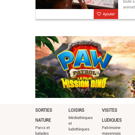
toute s
animat
Ajouter
SORTIES
LOISIRS
VISITES
Médiathèques
NATURE
LUDIQUES
et
Parcs et
Patrimoine
ludothèques
balades
mayennais