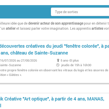
illeure idée que de
devenir acteur de son apprentissage
pour en détenir 
d’un
atelier
et laissez parler votre imagination. Les apprentis
artistes
von
découvertes créatives du jeudi "fenêtre colorée", à pa
 ans, château de Sainte-Suzanne
16/07/2026 au 27/08/2026
5 ans-Et plus
Sainte-Suzanne
jeudis de 15h à 16h30
votre propre fenêtre colorée en observant les vitraux du logis et les œuvres de
ition « Gâtées ».
ik Créative "Art optique", à partir de 4 ans, MANAS,
l