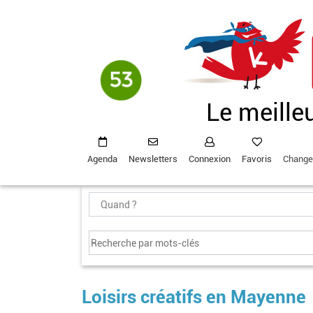
Aller
au
contenu
principal
Le meille
Agenda
Newsletters
Connexion
Favoris
Change
Loisirs créatifs en Mayenne