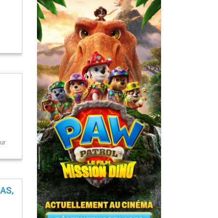
,
our
NAS,