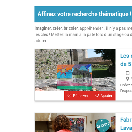
Affinez votre recherche thématique !
Imaginer
,
créer
,
bricoler
, appréhender… il n’y a pas me
les clés ! Mettez la main à la pâte lors d’un stage ou 
adorer !
Les 
de 5
Créez 
l’expos
Réserver
Ajouter
Fabr
Lava