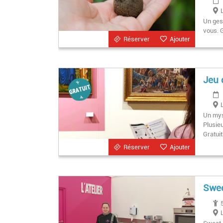
Un gest
vous. G
Réserver
Ajouter
Jeu 
Un mys
Plusie
Gratuit
Réserver
Ajouter
Swee