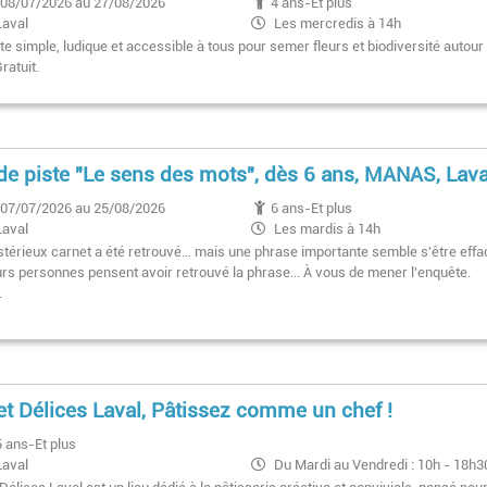
08/07/2026 au 27/08/2026
4 ans-Et plus
Laval
Les mercredis à 14h
e simple, ludique et accessible à tous pour semer fleurs et biodiversité autour
ratuit.
de piste "Le sens des mots", dès 6 ans, MANAS, Lava
07/07/2026 au 25/08/2026
6 ans-Et plus
Laval
Les mardis à 14h
térieux carnet a été retrouvé… mais une phrase importante semble s'être effa
urs personnes pensent avoir retrouvé la phrase… À vous de mener l'enquête.
.
t Délices Laval, Pâtissez comme un chef !
5 ans-Et plus
Laval
Du Mardi au Vendredi : 10h - 18h3
/ Samedi : 10h - 18h