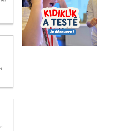
 les
os
 et