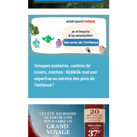
Groupes scolaires, centres de
loisirs, crèches : Kidiklik met son
expertise au service des pros de
l'enfance !