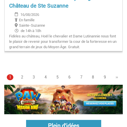
Château de Ste Suzanne
16/08/2026
En famille
Sainte-Suzanne
de 14h à 18h
Fidèles au château, Hoël le chevalier et Dame Lutinannie nous font
le plaisir de revenir pour transformer la cour de la forteresse en un
grand terrain de jeux du Moyen Âge. Gratuit.
Page
1
Page
2
Page
3
Page
4
Page
5
Pagination
Page
6
Page
7
Page
8
Page
9
Page
››
courante
suiva
Plein d'idées