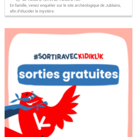
En famille, venez enquêter sur le site archéologique de Jublains,
afin d’élucider le mystère.