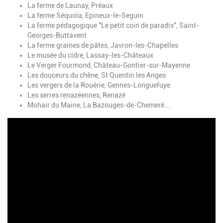
La ferme de Launay, Préaux
La ferme Séquoïa, Epineux-le-Seguin
La ferme pédagogique "Le petit coin de paradis", Saint-
Georges-Buttavent
La ferme graines de pâtes, Javron-les-Chapelles
Le musée du cidre, Lassay-les-Châteaux
Le Verger Fourmond, Château-Gontier-sur-Mayenne
Les douceurs du chêne, St Quentin les Anges
Les vergers de la Rouérie, Gennes-Longuefuye
Les serres renazéennes, Renazé
Mohair du Maine, La Bazouges-de-Chemeré...