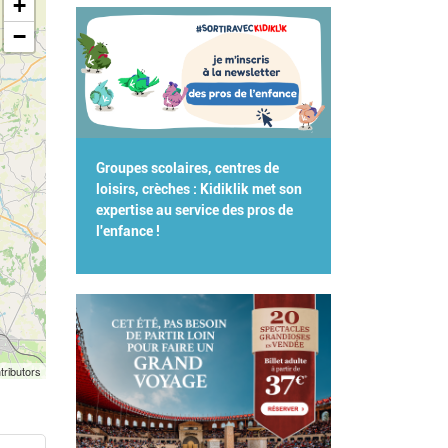
+
−
Groupes scolaires, centres de
loisirs, crèches : Kidiklik met son
expertise au service des pros de
l'enfance !
tributors