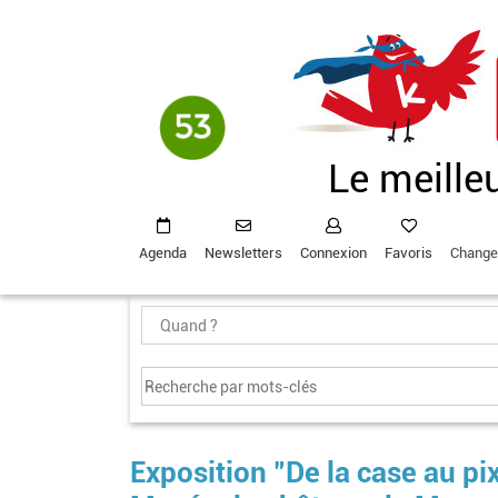
Aller
au
contenu
principal
Le meille
Agenda
Newsletters
Connexion
Favoris
Change
Exposition "De la case au pix