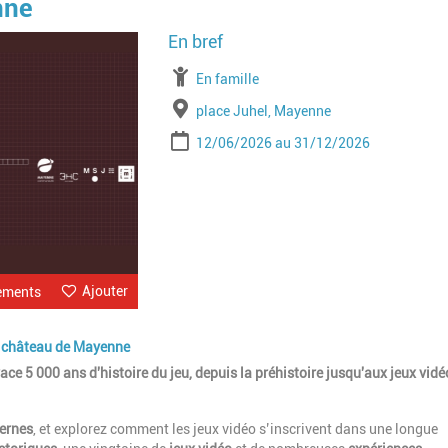
nne
Image
À partir de
En famille
Lieu
place Juhel, Mayenne
Période
Date de début
Date de fin
12/06/2026
31/12/2026
Ajouter
ements
du château de Mayenne
race 5 000 ans d'histoire du jeu, depuis la préhistoire jusqu'aux jeux vidé
ernes
, et explorez comment les jeux vidéo s’inscrivent dans une longue