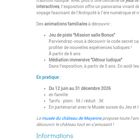
tradition ludique. Avec plus d’une centaine de
jeux h
interactives
, l’exposition offre un panorama vivant d
voyage fascinant de l’Antiquité à l’ère numérique et 
Des
animations familiales
à découvrir :
Jeu de piste "Mission salle Bonus"
Parviendrez-vous à découvrir le code secret cac
profiter de nouvelles expériences ludiques !
À partir de 6 ans
Médiation immersive "Détour ludique"
Dans l'exposition, à partir de 5 ans. En août le
En pratique :
Du 12 juin au 31 décembre 2026
en famille
Tarifs : plein : 5€ / réduit : 3€
En partenariat avec le Musée suisse du Jeu et 
Le
musée du château de Mayenne
propose toute l'ann
découvrir le château tout en s'amusant !