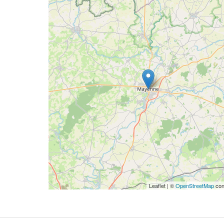
Leaflet | ©
OpenStreetMap
con