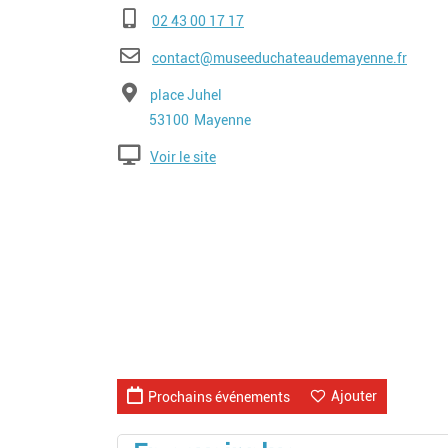
Téléphone
02 43 00 17 17
E-mail
contact@museeduchateaudemayenne.fr
Adresse
place Juhel
Code postal
Ville
53100
Mayenne
Voir le site
Ajouter
Prochains événements