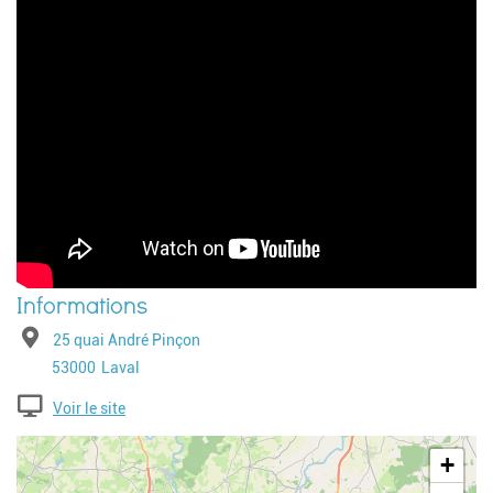
Adresse
25 quai André Pinçon
Code postal
Ville
53000
Laval
Voir le site
Geolocalisation
+