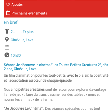
Ajouter
Prochains événements
À partir de
2 ans
Jusqu'à l'age de
Et plus
Lieu
Cinéville, Laval
Période
Horaires
10h30
Séance Je découvre le cinéma "Les Toutes Petites Creatures 2", dès
2 ans, Cinéville, Laval
Un film d'animation pour les tout-petits, avec le plaisir, la positivité
et l'acceptation au cœur de chaque épisode.
Nos
cinq petites créatures
sont de retour pour explorer davantage
l'aire de jeux : faire du train, dessiner sur des tableaux noirs et
nourrir les animaux de la ferme.
"Je Découvre Le Cinéma" :
Des séances spéciales pour les tout