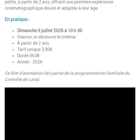
petits, à partir de 2 ans, offrant une première expérience
cinématographique douce et adaptée à leur âge.
En pratique :
Dimanche 5 juillet 2026 à 10 h 30
Séance Je découvre le cinéma
À partir de 2 ans.
Tarif unique 3,90€
Durée 0h38
Année : 2026
Ce film d'animation fait partie de la programmation familiale du
Cinéville de Laval.