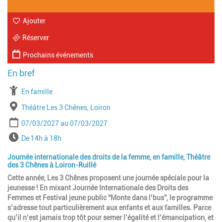
Ajouter
Réserver
Prochains événements
À partir de
En famille
Lieu
Théâtre Les 3 Chênes, Loiron
Période
Date de début
Date de fin
07/03/2027
07/03/2027
Horaires
De 14h à 18h
Journée internationale des droits de la femme, en famille, Théâtre
des 3 Chênes à Loiron-Ruillé
Cette année, Les 3 Chênes proposent une journée spéciale pour la
jeunesse ! En mixant Journée Internationale des Droits des
Femmes et Festival jeune public “Monte dans l’bus”, le programme
s’adresse tout particulièrement aux enfants et aux familles. Parce
qu’il n’est jamais trop tôt pour semer l’égalité et l’émancipation, et