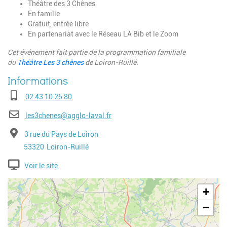
Théâtre des 3 Chênes
En famille
Gratuit, entrée libre
En partenariat avec le Réseau LA Bib et le Zoom
Cet événement fait partie de la programmation familiale
du
Théâtre Les 3 chênes
de Loiron-Ruillé.
Téléphone
02 43 10 25 80
E-mail
les3chenes@agglo-laval.fr
Adresse
3 rue du Pays de Loiron
Code postal
Ville
53320
Loiron-Ruillé
Voir le site
Geolocalisation
+
−