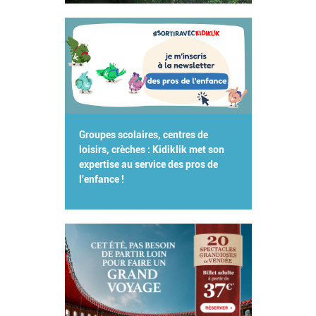
Groupes scolaires, centres de
loisirs, crèches : Kidiklik met son
expertise au service des pros de
l'enfance !