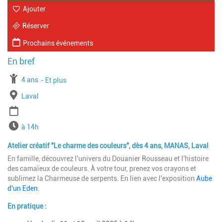
Ajouter
Réserver
Prochains événements
À partir de
4 ans
Jusqu'à l'age de
Et plus
Lieu
Laval
Période
Horaires
à 14h
Atelier créatif "Le charme des couleurs", dès 4 ans, MANAS, Laval
En famille, découvrez l'univers du Douanier Rousseau et l'histoire
des camaïeux de couleurs. À votre tour, prenez vos crayons et
sublimez la Charmeuse de serpents. En lien avec l'exposition
Aube
d'un Eden
.
En pratique :