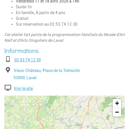
Vendredis 11 et 18 avril 2025 à 14h
Durée 1h
En famille, À partir de 4 ans
Gratuit
Sur réservation au 02.53.74.12.30
Cet atelier fait partie de la programmation familiale du Musée d'Art
Naïf et d'Arts Singuliers de Laval.
Téléphone
02 53 74 12 30
Adresse
Vieux-Château, Place de la Trémoille
Code postal
Ville
53000
Laval
Voir le site
Geolocalisation
+
−