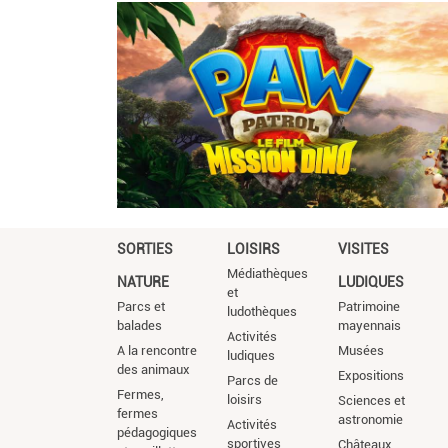
SORTIES
LOISIRS
VISITES
Médiathèques
NATURE
LUDIQUES
et
Parcs et
Patrimoine
ludothèques
balades
mayennais
Activités
A la rencontre
Musées
ludiques
des animaux
Expositions
Parcs de
Fermes,
loisirs
Sciences et
fermes
astronomie
Activités
pédagogiques
sportives
Châteaux