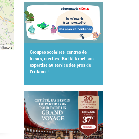
tributors
Groupes scolaires, centres de
loisirs, crèches : Kidiklik met son
expertise au service des pros de
l'enfance !