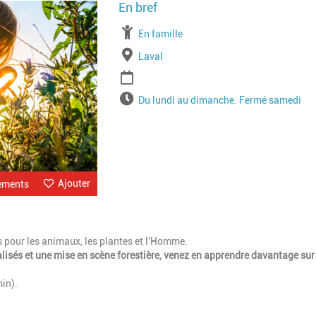
Image
À partir de
En famille
Lieu
Laval
Période
Horaires
Du lundi au dimanche. Fermé samedi
Ajouter
ements
es pour les animaux, les plantes et l'Homme.
lisés et une mise en scène forestière, venez en apprendre davantage sur
in).