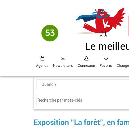
Aller
au
contenu
principal
Le meille
Agenda
Newsletters
Connexion
Favoris
Change
Exposition "La forêt", en fam