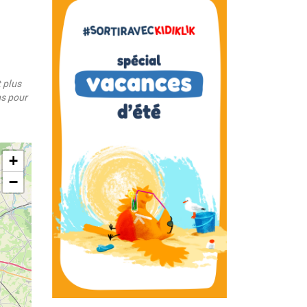
t plus
ns pour
+
−