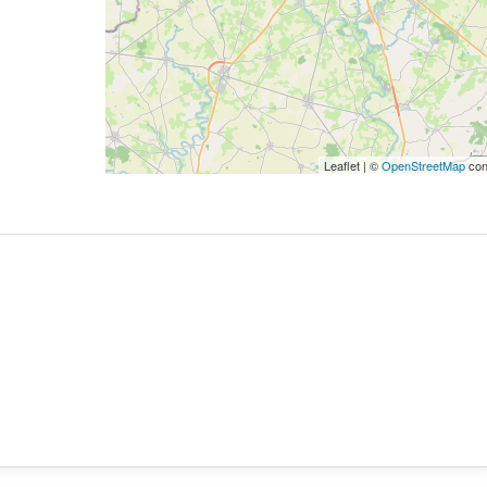
Leaflet | ©
OpenStreetMap
con