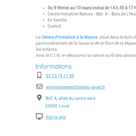
Du 9 février au 10 mars inclus de 14 h 30 à 17 
Centre Initiation Nature - Bât. A - Bois de L'Hu
En famille
Gratuit
Le
Centre d'Initiation à la Nature
, situé dans le bois 
particulièrement de la faune et de la flore de la May
les enfants.
Avec le C.I.N, re-découvrez la nature au fil des saison
Téléphone
02 53 74 11 50
E-mail
environnement@agglo-laval.fr
Adresse
BAT A, allée du centre aéré
Code postal
Ville
53000
Laval
Voir le site