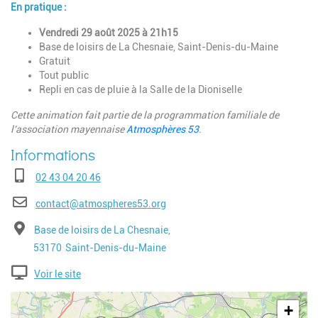
En pratique :
Vendredi 29 août 2025 à 21h15
Base de loisirs de La Chesnaie, Saint-Denis-du-Maine
Gratuit
Tout public
Repli en cas de pluie à la Salle de la Dioniselle
Cette animation fait partie de la programmation familiale de
l'association mayennaise
Atmosphères 53
.
Téléphone
02 43 04 20 46
E-mail
contact@atmospheres53.org
Adresse
Base de loisirs de La Chesnaie,
Code postal
Ville
53170
Saint-Denis-du-Maine
Voir le site
Geolocalisation
+