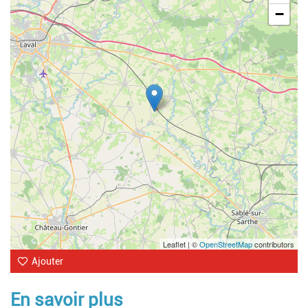
−
Leaflet | ©
OpenStreetMap
contributors
Ajouter
En savoir plus