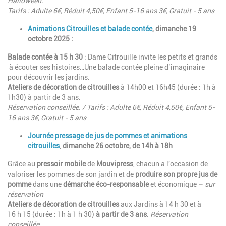
Halloween.
Tarifs : Adulte 6€, Réduit 4,50€, Enfant 5-16 ans 3€, Gratuit - 5 ans
Animations Citrouilles et balade contée
, dimanche 19
octobre 2025 :
Balade contée à 15 h 30
: Dame Citrouille invite les petits et grands
à écouter ses histoires…Une balade contée pleine d’imaginaire
pour découvrir les jardins.
Ateliers de décoration de citrouilles
à 14h00 et 16h45 (durée : 1h à
1h30) à partir de 3 ans.
Réservation conseillée. /
Tarifs : Adulte 6€, Réduit 4,50€, Enfant 5-
16 ans 3€, Gratuit - 5 ans
Journée pressage de jus de pommes et animations
citrouilles
,
dimanche 26 octobre, de 14h à 18h
Grâce au
pressoir mobile
de
Mouvipress
, chacun a l'occasion de
valoriser les pommes de son jardin et de
produire son propre jus de
pomme
dans une
démarche éco-responsable
et économique –
sur
réservation
Ateliers de décoration de citrouilles
aux Jardins à 14 h 30 et à
16 h 15 (durée : 1h à 1 h 30)
à partir de 3 ans
.
Réservation
conseillée.