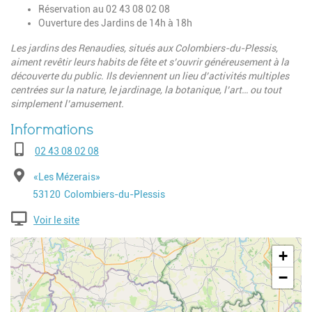
Réservation au 02 43 08 02 08
Ouverture des Jardins de 14h à 18h
Les jardins des Renaudies, situés aux Colombiers-du-Plessis,
aiment revêtir leurs habits de fête et s’ouvrir généreusement à la
découverte du public. Ils deviennent un lieu d’activités multiples
centrées sur la nature, le jardinage, la botanique, l’art… ou tout
simplement l’amusement.
Téléphone
02 43 08 02 08
Adresse
«Les Mézerais»
Code postal
Ville
53120
Colombiers-du-Plessis
Voir le site
Geolocalisation
+
−