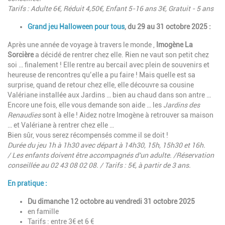
Tarifs : Adulte 6€, Réduit 4,50€, Enfant 5-16 ans 3€, Gratuit - 5 ans
Grand jeu Halloween pour tous
, du 29 au 31 octobre 2025 :
Après une année de voyage à travers le monde ,
Imogène La
Sorcière
a décidé de rentrer chez elle. Rien ne vaut son petit chez
soi … finalement ! Elle rentre au bercail avec plein de souvenirs et
heureuse de rencontres qu’elle a pu faire ! Mais quelle est sa
surprise, quand de retour chez elle, elle découvre sa cousine
Valériane installée aux Jardins … bien au chaud dans son antre …
Encore une fois, elle vous demande son aide … les
Jardins des
Renaudies
sont à elle ! Aidez notre Imogène à retrouver sa maison
… et Valériane à rentrer chez elle …
Bien sûr, vous serez récompensés comme il se doit !
Durée du jeu 1h à 1h30 avec départ à 14h30, 15h, 15h30 et 16h.
/ Les enfants doivent être accompagnés d'un adulte. /Réservation
conseillée au 02 43 08 02 08. / Tarifs : 5€,
à partir de 3 ans.
En pratique :
Du dimanche 12 octobre au vendredi 31 octobre 2025
en famille
Tarifs : entre 3€ et 6 €