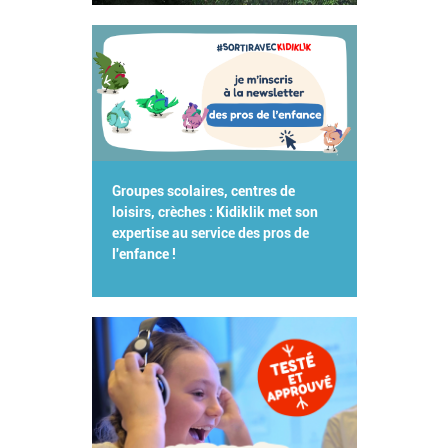
Groupes scolaires, centres de
loisirs, crèches : Kidiklik met son
expertise au service des pros de
l'enfance !