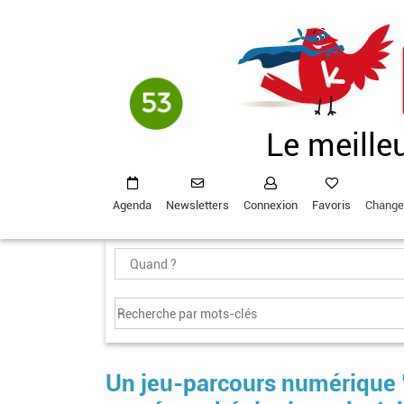
Aller
au
contenu
principal
Le meille
Agenda
Newsletters
Connexion
Favoris
Change
Un jeu-parcours numérique "