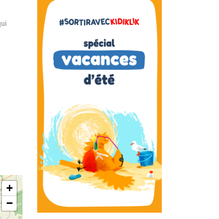
qui
+
−