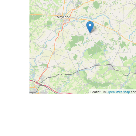
Leaflet | ©
OpenStreetMap
con