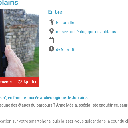
lains
Image
À partir de
En famille
Lieu
musée archéologique de Jublains
Période
Horaires
de 9h à 18h
Ajouter
ements
ia", en famille, musée archéologique de Jublains
hacune des étapes du parcours ? Anne Mésia, spécialiste enquêtrice, sau
ication sur votre smartphone, puis laissez-vous guider dans la cour du 