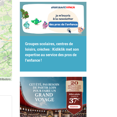
Groupes scolaires, centres de
loisirs, crèches : Kidiklik met son
expertise au service des pros de
l'enfance !
tributors