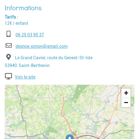
Tarifs
12€ / enfant
Téléphone
06 25 03 95 37
E-mail
desnoe.simon@gmail.com
Adresse
Le Grand Cavier, route du Genest-St-Isle
Code postal
Ville
53940
Saint-Berthevin
Voir le site
Geolocalisation
+
−