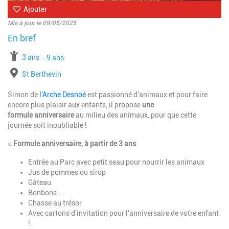
Ajouter
Mis à jour le 09/05/2025
à partir de
3 ans
jusqu'à l'âge de
9 ans
Lieu
St Berthevin
Simon de
l'Arche Desnoé
est passionné d'animaux et pour faire
encore plus plaisir aux enfants, il propose
une
formule anniversaire
au milieu des animaux, pour que cette
journée soit inoubliable !
○
Formule anniversaire, à partir de 3 ans
Entrée au Parc avec petit seau pour nourrir les animaux
Jus de pommes ou sirop
Gâteau
Bonbons...
Chasse au trésor
Avec cartons d'invitation pour l'anniversaire de votre enfant
!