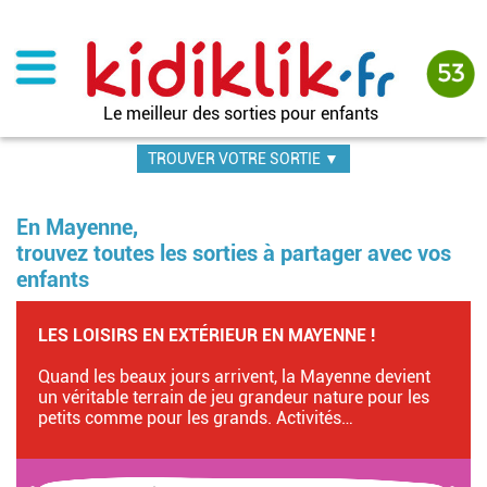
Aller
au
contenu
principal
Le meilleur des sorties pour enfants
TROUVER VOTRE SORTIE ▼
En Mayenne,
trouvez toutes les sorties à partager avec vos
enfants
LES LOISIRS EN EXTÉRIEUR EN MAYENNE !
Quand les beaux jours arrivent, la Mayenne devient
un véritable terrain de jeu grandeur nature pour les
petits comme pour les grands. Activités…