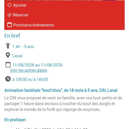
Ajouter
Réserver
Prochains événements
À partir de
1 an
Jusqu'à l'age de
5 ans
Lieu
Laval
Période
Date de début
Date de fin
11/08/2026
11/08/2026
Voir les autres dates
Date de début
Date de fin
19/08/2026
19/08/2026
Date de début
Date de fin
24/08/2026
24/08/2026
Horaires
à 10h30 ou à 16h30
Animation familiale "bout'chou", de 18 mois à 5 ans, CIN, Laval
Le CIN vous propose de venir en famille, avec vos tout-petits et de
partager 1 heure dans les bois à toucher du bout des doigts et
explorer le monde de la forêt qui regorge de surprises.
En pratique :