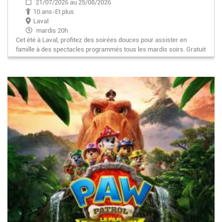
21/07/2026 au 25/08/2026
10 ans-Et plus
Laval
mardis 20h
Cet été à Laval, profitez des soirées douces pour assister en
famille à des spectacles programmés tous les mardis soirs. Gratuit