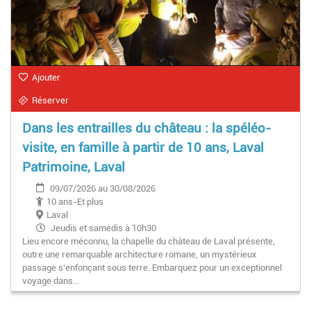
Ajouter
Réserver
Dans les entrailles du château : la spéléo-
visite, en famille à partir de 10 ans, Laval
Patrimoine, Laval
09/07/2026 au 30/08/2026
10 ans-Et plus
Laval
Jeudis et samedis à 10h30
Lieu encore méconnu, la chapelle du château de Laval présente,
outre une remarquable architecture romane, un mystérieux
passage s'enfonçant sous terre. Embarquez pour un exceptionnel
voyage dans…