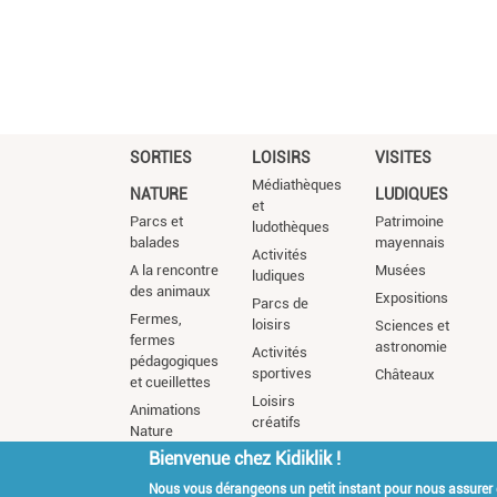
SORTIES
LOISIRS
VISITES
Médiathèques
NATURE
LUDIQUES
et
Parcs et
Patrimoine
ludothèques
balades
mayennais
Activités
A la rencontre
Musées
ludiques
des animaux
Expositions
Parcs de
Fermes,
loisirs
Sciences et
fermes
astronomie
Activités
pédagogiques
sportives
Châteaux
et cueillettes
Loisirs
Animations
créatifs
Nature
Bienvenue chez Kidiklik !
Nous vous dérangeons un petit instant pour nous assurer