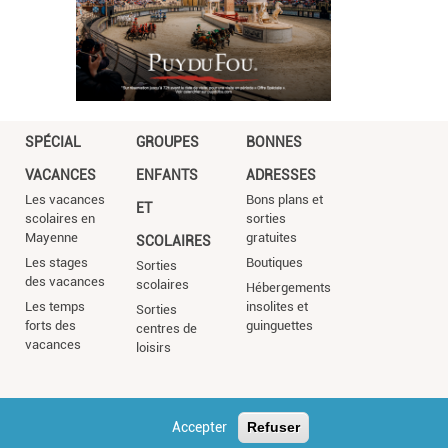
SPÉCIAL
GROUPES
BONNES
VACANCES
ENFANTS
ADRESSES
Les vacances
Bons plans et
ET
scolaires en
sorties
Mayenne
gratuites
SCOLAIRES
Les stages
Boutiques
Sorties
des vacances
scolaires
Hébergements
Les temps
insolites et
Sorties
forts des
guinguettes
centres de
vacances
loisirs
Accepter
Refuser