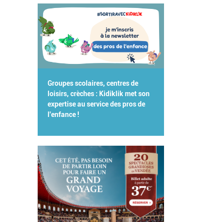
Groupes scolaires, centres de
loisirs, crèches : Kidiklik met son
expertise au service des pros de
l'enfance !