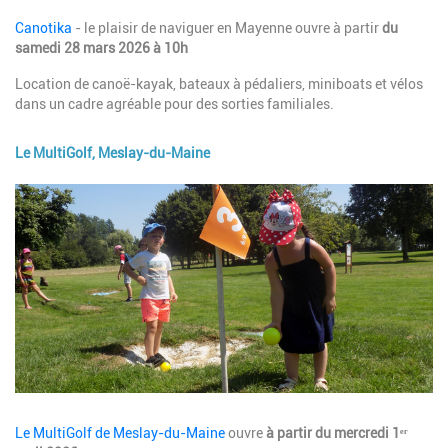
Description
Canotika
- le plaisir de naviguer en Mayenne ouvre à partir
du
samedi 28 mars 2026 à 10h
Location de canoë-kayak, bateaux à pédaliers, miniboats et vélos
dans un cadre agréable pour des sorties familiales.
Le MultiGolf, Meslay-du-Maine
Image
Description
Le MultiGolf de Meslay-du-Maine
ouvre
à partir du mercredi 1ᵉʳ