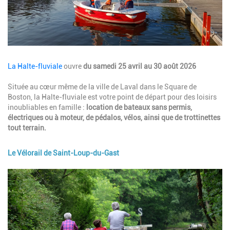
Description
La Halte-fluviale
ouvre
du samedi 25 avril au 30 août 2026
Située au cœur même de la ville de Laval dans le Square de
Boston, la Halte-fluviale est votre point de départ pour des loisirs
inoubliables en famille :
location de bateaux sans permis,
électriques ou à moteur, de pédalos, vélos, ainsi que de trottinettes
tout terrain.
Le Vélorail de Saint-Loup-du-Gast
Image