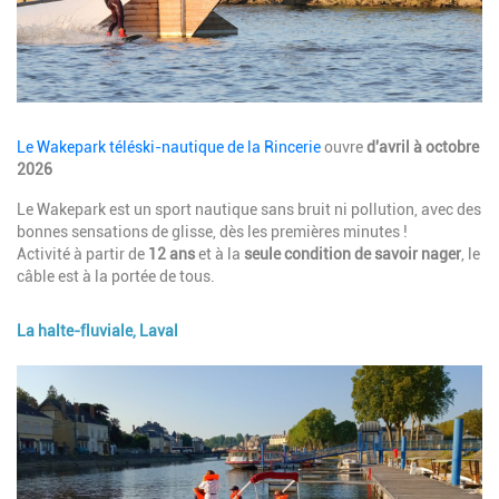
Description
Le Wakepark téléski-nautique de la Rincerie
ouvre
d'avril à octobre
2026
Le Wakepark est un sport nautique sans bruit ni pollution, avec des
bonnes sensations de glisse, dès les premières minutes !
Activité à partir de
12 ans
et à la
seule condition de savoir nager
, le
câble est à la portée de tous.
La halte-fluviale, Laval
Image