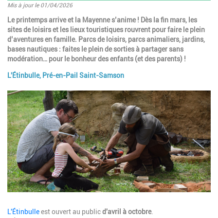
Mis à jour le 01/04/2026
Introduction
Le printemps arrive et la Mayenne s’anime ! Dès la fin mars, les
sites de loisirs et les lieux touristiques rouvrent pour faire le plein
d’aventures en famille. Parcs de loisirs, parcs animaliers, jardins,
bases nautiques : faites le plein de sorties à partager sans
modération… pour le bonheur des enfants (et des parents) !
L'Étinbulle, Pré-en-Pail Saint-Samson
Paragraphes
Image
Description
L'Étinbulle
est ouvert au public
d'avril à octobre
.