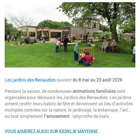
Image
Description
Les jardins des Renaudies
ouvrent
du 8 mai au 23 août 2026
Pendant la saison, de nombreuses
animations familiales
sont
organisées pour découvrir les Jardins des Renaudies. Les jardins
aiment revêtir leurs habits de fête et deviennent un lieu d’activités
multiples centrées sur la nature, le jardinage, la botanique, l’art…
ou tout simplement
l’amusement
: labyrinthe de maïs...
VOUS AIMEREZ AUSSI SUR KIDIKLIK MAYENNE