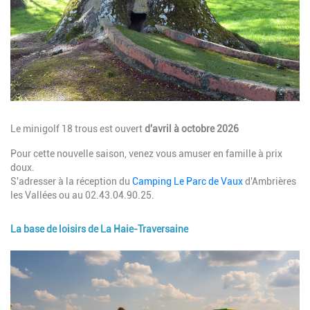
Description
Le minigolf 18 trous est ouvert
d'avril à octobre 2026
Pour cette nouvelle saison, venez vous amuser en famille à prix
doux.
S'adresser à la réception du
Camping Le Parc de Vaux
d'Ambrières
les Vallées ou au 02.43.04.90.25.
La base de loisirs de La Haie-Traversaine
Image