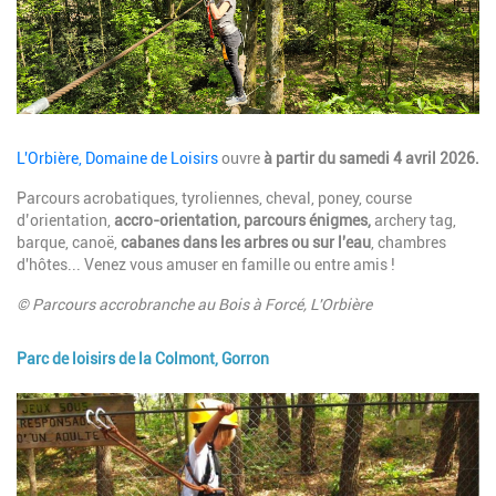
Description
L'Orbière, Domaine de Loisirs
ouvre
à partir du samedi 4 avril 2026.
Parcours acrobatiques, tyroliennes, cheval, poney, course
d’orientation,
accro-orientation, parcours énigmes,
archery tag,
barque, canoë,
cabanes
dans les arbres ou sur l'eau
, chambres
d'hôtes... Venez vous amuser en famille ou entre amis !
© Parcours accrobranche au Bois à Forcé, L'Orbière
Parc de loisirs de la Colmont, Gorron
Image