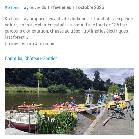
Description
Ko Land Tay
ouvre
du 11 février au 11 octobre 2026
Ko Land Tay propose des activités ludiques et familiales, en pleine
nature, dans une clairière située au cœur d'une forêt de 135 ha :
parcours d'orientation, chasse au trésor, trottinettes électriques,
last forest...
Du mercredi au dimanche
Canotika, Château-Gontier
Image