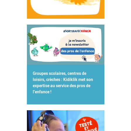
Groupes scolaires, centres de
loisirs, crèches : Kidiklik met son
expertise au service des pros de
l'enfance !