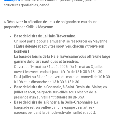
structures gonflables, canoë...
Description
○ Découvrez la sélection de lieux de baignade en eau douce
proposée par Kidiklik Mayenne :
Base de loisirs de La Haie-Traversaine
.
Un spot parfait pour s’amuser et se ressourcer en Mayenne
!
Entre détente et activités sportives, chacun y trouve son
bonheur !
La base de loisirs de la Haie Traversaine vous offre une large
gamme de loisirs nautiques et terrestres.
Ouvert du 1ᵉʳ mai au 31 août 2026. Du 1ᵉʳ mai au 3 juillet,
ouvert les week-ends et jours fériés de 13 h 30 à 18 h 30 .
Du 4 juillet au 31 août, ouvert du mardi au samedi de 10 h 30
à 19h et le dimanche de 13 h 30 à 18 h 30.
Base de loisirs de la Chesnaie, à Saint-Denis-du-Maine
, en
juillet et août, baignade surveillée sous réserve de la
présence d'un surveillant titulaire du BNSSA.
Base de loisirs de la Rincerie, la Selle-Craonnaise
. La
baignade est surveillée par une équipe de maîtres-
nageurs pendant la période estivale (juillet et août).