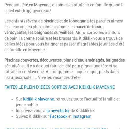
Introduction
Pendant
l'été en Mayenne
, on aime se rafraîchir en famille quand le
soleil est (trop) généreux !
Les enfants rêvent de
piscines et de toboggans
, les parents aiment
les lieux un peu plus calmes comme les
bases de loisirs
verdoyantes, les baignades surveillées
. Alors, sortez les maillots
de bain, la crème solaire et les brassards, Kidiklik vous a trouvé de
belles idées pour vous baigner et passer d’agréables journées d’été
en famille en Mayenne !
Piscines couvertes, découvertes, plans d’eau aménagés, baignades
sécurisées…
il y a de quoi faire cet été pour piquer une tête et se
rafraîchir en Mayenne. Au programme : pique-nique, pieds dans
l'eau, jeux, soleil... Vive les vacances d’été !
FAITES LE PLEIN D'IDÉES SORTIES AVEC KIDIKLIK MAYENNE
Paragraphes
Description
Sur
Kidiklik Mayenne
, retrouvez toute l'actualité famille et
jeune public
Inscrivez-vous à
la newsletter
de Kidiklik 53
Suivez Kidiklik sur
Facebook
et
Instagram