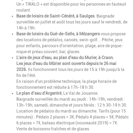
Un « TIRALO » est disponible pour les personnes en fauteuil
roulant.
Base de loisirs de Saint-Cénéré, à Saulges
. Baignade
surveillée en juillet et août tous les jours sauf le vendredi, de
14h à 19h.
Base de loisirs du Gué-de-Selle, à Mézangers
vous propose
des locations de pédalos, canoës, swin-golf... Pêche, jeux
pour enfants, parcours d'orientation, plage, aire de pique-
nique et préau couvert, bar, glaces.
L'aire de jeux d'eau, au plan d'eau du Murier, à Craon.
Les jeux d'eau du Mûrier sont ouverts depuis le 26 mai
2026.
Ils fonctionnent tous les jours de 15 à 19h jusqu'à la
fin de l'été.
En raison d'un problème technique, la plage horaire de
fonctionnement est réduite à 17h-18 h 30.
Le plan d’eau d’Argentré
, Le Val de Jouanne.
Baignade surveillée du mardi au jeudi : 14h-19h, vendredi :
13h-19h, samedi, dimanche et jours fériés : 12 h 30-19 h 30.
Location de pédalos du mardi au dimanche. Tarifs (pour 15
minutes) : Pédalo 2 places = 3€, Pédalo 4 places = 5€, Pédalo
6 places = 7€, bateau électrique (nouveauté 2019) = 7€.
Vente de boissons fraîches et de glaces.