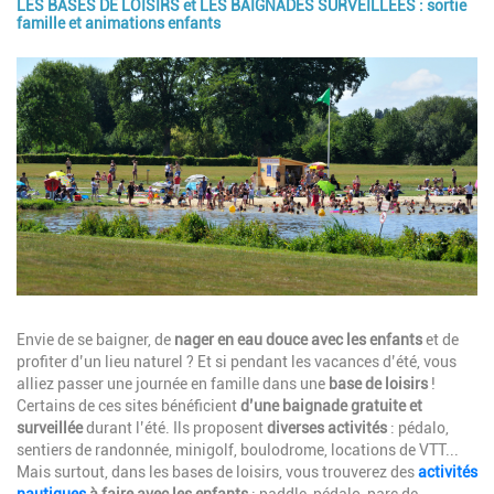
LES BASES DE LOISIRS et LES BAIGNADES SURVEILLÉES : sortie
famille et animations enfants
Image
Description
Envie de se baigner, de
nager en eau douce avec les enfants
et de
profiter d’un lieu naturel ? Et si pendant les vacances d’été, vous
alliez passer une journée en famille dans une
base de loisirs
!
Certains de ces sites bénéficient
d’une baignade gratuite et
surveillée
durant l’été. Ils proposent
diverses activités
: pédalo,
sentiers de randonnée, minigolf, boulodrome, locations de VTT...
Mais surtout, dans les bases de loisirs, vous trouverez des
activités
nautiques
à faire avec les enfants
: paddle, pédalo, parc de