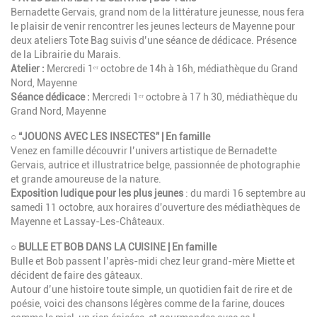
Bernadette Gervais, grand nom de la littérature jeunesse, nous fera
le plaisir de venir rencontrer les jeunes lecteurs de Mayenne pour
deux ateliers Tote Bag suivis d’une séance de dédicace. Présence
de la Librairie du Marais.
Atelier :
Mercredi 1ᵉʳ octobre de 14h à 16h, médiathèque du Grand
Nord, Mayenne
Séance dédicace :
Mercredi 1ᵉʳ octobre à 17 h 30, médiathèque du
Grand Nord, Mayenne
○ “JOUONS AVEC LES INSECTES” | En famille
Venez en famille découvrir l’univers artistique de Bernadette
Gervais, autrice et illustratrice belge, passionnée de photographie
et grande amoureuse de la nature.
Exposition ludique pour les plus jeunes
: du mardi 16 septembre au
samedi 11 octobre, aux horaires d'ouverture des médiathèques de
Mayenne et Lassay-Les-Châteaux.
○ BULLE ET BOB DANS LA CUISINE | En famille
Bulle et Bob passent l’après-midi chez leur grand-mère Miette et
décident de faire des gâteaux.
Autour d’une histoire toute simple, un quotidien fait de rire et de
poésie, voici des chansons légères comme de la farine, douces