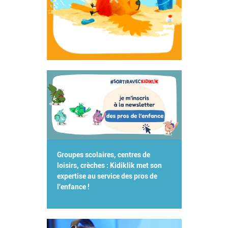
Groupes scolaires, centres de
loisirs, crèches : Kidiklik met son
expertise au service des pros de
l'enfance !