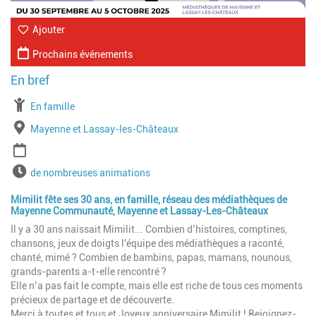
Ajouter
Prochains événements
À partir de
En famille
Lieu
Mayenne et Lassay-les-Châteaux
Période
Horaires
de nombreuses animations
Mimilit fête ses 30 ans, en famille, réseau des médiathèques de
Mayenne Communauté, Mayenne et Lassay-Les-Châteaux
Il y a 30 ans naissait Mimilit... Combien d’histoires, comptines,
chansons, jeux de doigts l'équipe des médiathèques a raconté,
chanté, mimé ? Combien de bambins, papas, mamans, nounous,
grands-parents a-t-elle rencontré ?
Elle n’a pas fait le compte, mais elle est riche de tous ces moments
précieux de partage et de découverte.
Merci à toutes et tous et Joyeux anniversaire Mimilit ! Rejoignez-