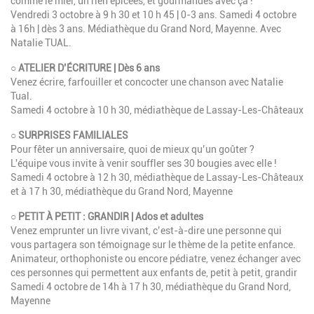
comme le miel, un rien épicées, et gourmandes avec ça !
Vendredi 3 octobre à 9 h 30 et 10 h 45 | 0-3 ans. Samedi 4 octobre
à 16h | dès 3 ans. Médiathèque du Grand Nord, Mayenne. Avec
Natalie TUAL.
○ ATELIER D’ÉCRITURE | Dès 6 ans
Venez écrire, farfouiller et concocter une chanson avec Natalie
Tual.
Samedi 4 octobre à 10 h 30, médiathèque de Lassay-Les-Châteaux
○ SURPRISES FAMILIALES
Pour fêter un anniversaire, quoi de mieux qu’un goûter ?
L'équipe vous invite à venir souffler ses 30 bougies avec elle !
Samedi 4 octobre à 12 h 30, médiathèque de Lassay-Les-Châteaux
et à 17 h 30, médiathèque du Grand Nord, Mayenne
○ PETIT À PETIT : GRANDIR | Ados et adultes
Venez emprunter un livre vivant, c’est-à-dire une personne qui
vous partagera son témoignage sur le thème de la petite enfance.
Animateur, orthophoniste ou encore pédiatre, venez échanger avec
ces personnes qui permettent aux enfants de, petit à petit, grandir
Samedi 4 octobre de 14h à 17 h 30, médiathèque du Grand Nord,
Mayenne