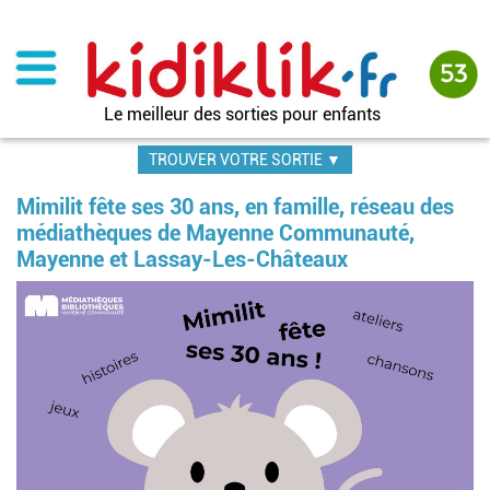
Aller
au
contenu
principal
Le meilleur des sorties pour enfants
TROUVER VOTRE SORTIE ▼
Mimilit fête ses 30 ans, en famille, réseau des
médiathèques de Mayenne Communauté,
Mayenne et Lassay-Les-Châteaux
Im