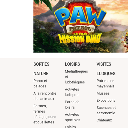
SORTIES
LOISIRS
VISITES
Médiathèques
NATURE
LUDIQUES
et
Parcs et
Patrimoine
ludothèques
balades
mayennais
Activités
A la rencontre
Musées
ludiques
des animaux
Expositions
Parcs de
Fermes,
loisirs
Sciences et
fermes
astronomie
Activités
pédagogiques
sportives
Châteaux
et cueillettes
Loisirs