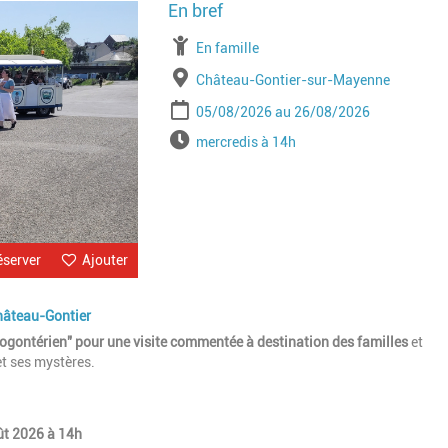
Image
À partir de
En famille
Lieu
Château-Gontier-sur-Mayenne
Période
Date de début
Date de fin
05/08/2026
26/08/2026
Horaires
mercredis à 14h
éserver
Ajouter
Château-Gontier
rogontérien"
pour une visite commentée à destination des familles
et
t ses mystères.
oût 2026 à 14h