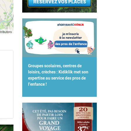
tributors
Groupes scolaires, centres de
loisirs, crèches : Kidiklik met son
expertise au service des pros de
l'enfance !