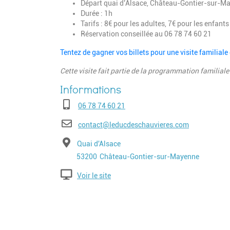
Départ quai d’Alsace, Château-Gontier-sur-M
Durée : 1h
Tarifs : 8€ pour les adultes, 7€ pour les enfants
Réservation conseillée au 06 78 74 60 21
Tentez de gagner vos billets pour une visite familia
Cette visite fait partie de la programmation familia
Téléphone
06 78 74 60 21
E-mail
contact@leducdeschauvieres.com
Adresse
Quai d'Alsace
Code postal
Ville
53200
Château-Gontier-sur-Mayenne
Voir le site