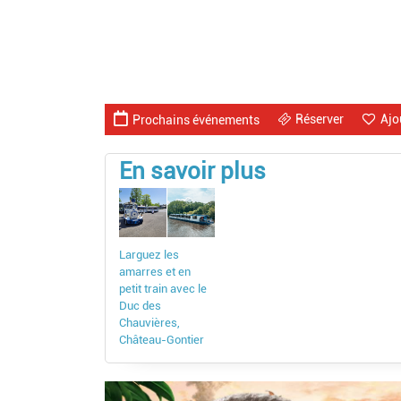
Réserver
Ajo
Prochains événements
En savoir plus
Larguez les
amarres et en
petit train avec le
Duc des
Chauvières,
Château-Gontier