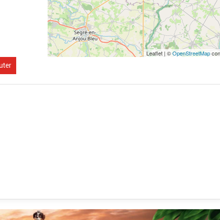
Leaflet | ©
OpenStreetMap
con
uter