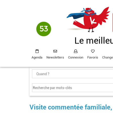
Aller
au
contenu
principal
Le meille
Agenda
Newsletters
Connexion
Favoris
Change
Visite commentée familiale, 