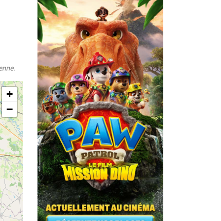
enne.
+
−