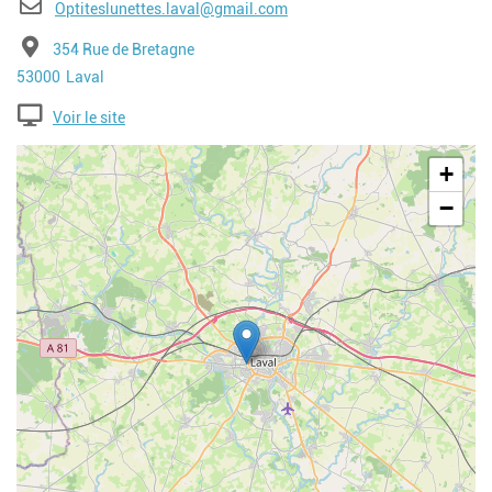
E-mail
Optiteslunettes.laval@gmail.com
Adresse
354 Rue de Bretagne
Code postal
Ville
53000
Laval
Voir le site
Geolocalisation
+
−