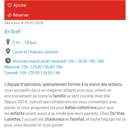
Ajouter
Réserver
Mis à jour le 29/07/2026
à partir de
0 an
jusqu'à l'âge de
18 ans
Lieu
Laval et Château-Gontier
Horaires
Horaires mardi jeudi vendredi 10h-12h30 14h-19h
Mercredi 10h-12h30 13h30-19h
Samedi 10h-12h30 13h30-18h
L'équipe d’opticiens, spécialement formée à la vision des enfants
,
vous accueille dans un magasin adapté pour eux, créant un
environnement où toute la
famille
se sent comme chez elle.
Depuis 2019, Julie et ses collaboratrices vous conseillent avec
plaisir et vous proposent les plus
belles collections
pour que
les
enfants
soient aussi à la mode que leurs parents. Chez
Op’tites
Lunettes
, l’accueil est
chaleureux
et
familial
, et toute l'équipe est là
pour vous écouter et vous guider.